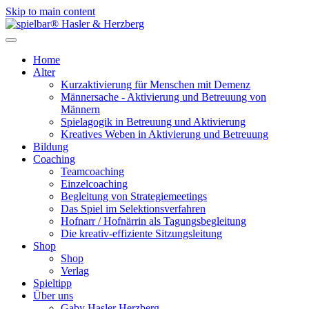
Skip to main content
Home
Alter
Kurzaktivierung für Menschen mit Demenz
Männersache - Aktivierung und Betreuung von
Männern
Spielagogik in Betreuung und Aktivierung
Kreatives Weben in Aktivierung und Betreuung
Bildung
Coaching
Teamcoaching
Einzelcoaching
Begleitung von Strategiemeetings
Das Spiel im Selektionsverfahren
Hofnarr / Hofnärrin als Tagungsbegleitung
Die kreativ-effiziente Sitzungsleitung
Shop
Shop
Verlag
Spieltipp
Über uns
Gaby Hasler Herzberg