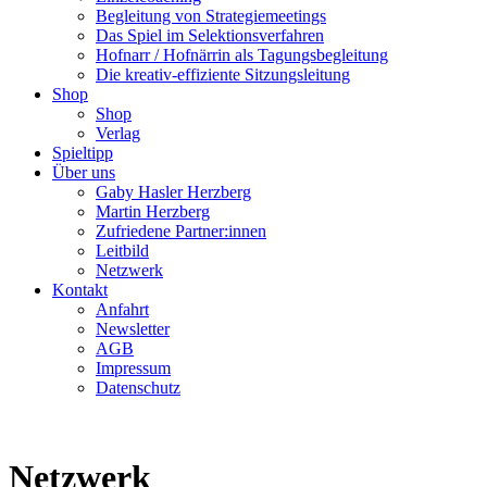
Begleitung von Strategiemeetings
Das Spiel im Selektionsverfahren
Hofnarr / Hofnärrin als Tagungsbegleitung
Die kreativ-effiziente Sitzungsleitung
Shop
Shop
Verlag
Spieltipp
Über uns
Gaby Hasler Herzberg
Martin Herzberg
Zufriedene Partner:innen
Leitbild
Netzwerk
Kontakt
Anfahrt
Newsletter
AGB
Impressum
Datenschutz
Netzwerk