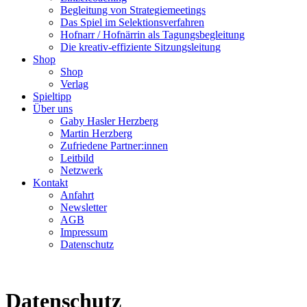
Begleitung von Strategiemeetings
Das Spiel im Selektionsverfahren
Hofnarr / Hofnärrin als Tagungsbegleitung
Die kreativ-effiziente Sitzungsleitung
Shop
Shop
Verlag
Spieltipp
Über uns
Gaby Hasler Herzberg
Martin Herzberg
Zufriedene Partner:innen
Leitbild
Netzwerk
Kontakt
Anfahrt
Newsletter
AGB
Impressum
Datenschutz
Datenschutz