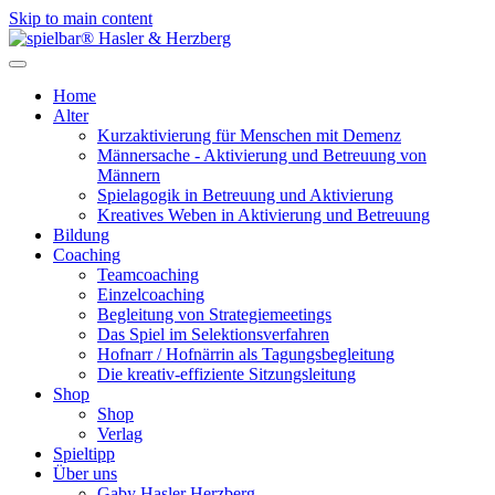
Skip to main content
Home
Alter
Kurzaktivierung für Menschen mit Demenz
Männersache - Aktivierung und Betreuung von
Männern
Spielagogik in Betreuung und Aktivierung
Kreatives Weben in Aktivierung und Betreuung
Bildung
Coaching
Teamcoaching
Einzelcoaching
Begleitung von Strategiemeetings
Das Spiel im Selektionsverfahren
Hofnarr / Hofnärrin als Tagungsbegleitung
Die kreativ-effiziente Sitzungsleitung
Shop
Shop
Verlag
Spieltipp
Über uns
Gaby Hasler Herzberg