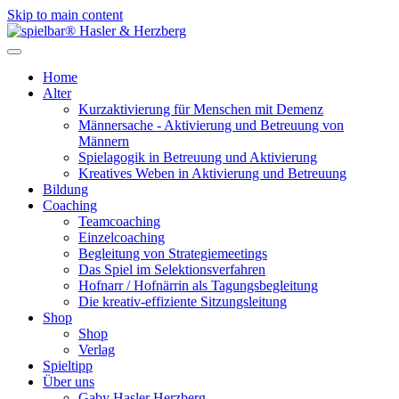
Skip to main content
Home
Alter
Kurzaktivierung für Menschen mit Demenz
Männersache - Aktivierung und Betreuung von
Männern
Spielagogik in Betreuung und Aktivierung
Kreatives Weben in Aktivierung und Betreuung
Bildung
Coaching
Teamcoaching
Einzelcoaching
Begleitung von Strategiemeetings
Das Spiel im Selektionsverfahren
Hofnarr / Hofnärrin als Tagungsbegleitung
Die kreativ-effiziente Sitzungsleitung
Shop
Shop
Verlag
Spieltipp
Über uns
Gaby Hasler Herzberg