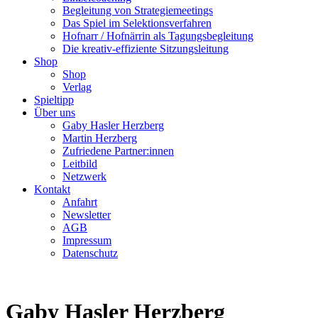
Begleitung von Strategiemeetings
Das Spiel im Selektionsverfahren
Hofnarr / Hofnärrin als Tagungsbegleitung
Die kreativ-effiziente Sitzungsleitung
Shop
Shop
Verlag
Spieltipp
Über uns
Gaby Hasler Herzberg
Martin Herzberg
Zufriedene Partner:innen
Leitbild
Netzwerk
Kontakt
Anfahrt
Newsletter
AGB
Impressum
Datenschutz
Gaby Hasler Herzberg