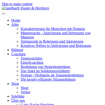
Skip to main content
Home
Alter
Kurzaktivierung für Menschen mit Demenz
Männersache - Aktivierung und Betreuung von
Männern
Spielagogik in Betreuung und Aktivierung
Kreatives Weben in Aktivierung und Betreuung
Bildung
Coaching
Teamcoaching
Einzelcoaching
Begleitung von Strategiemeetings
Das Spiel im Selektionsverfahren
Hofnarr / Hofnärrin als Tagungsbegleitung
Die kreativ-effiziente Sitzungsleitung
Shop
Shop
Verlag
Spieltipp
Über uns
Gaby Hasler Herzberg