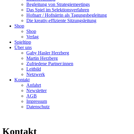
Begleitung von Strategiemeetings
Das Spiel im Selektionsverfahren
Hofnarr / Hofnärrin als Tagungsbegleitung
Die kreativ-effiziente Sitzungsleitung
Shop
Shop
Verlag
Spieltipp
Über uns
Gaby Hasler Herzberg
Martin Herzberg
Zufriedene Partner:innen
Leitbild
Netzwerk
Kontakt
Anfahrt
Newsletter
AGB
Impressum
Datenschutz
Kontakt