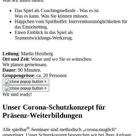
Was wir Ihnen bieten:
Das Spiel als Coachingmethode - Was es ist.
Was es kann. Was Sie können müssen.
Häppchen vom Spielbuffet: Interventionsmöglichkeiten für
das Einzelsetting.
Einen Einblick in das Spiel als
Teamentwicklungs-Werkzeug.
Leitung
: Martin Herzberg
Ort und Zeit
: Wann und wo Sie es wünschen.
Wir planen gemeinsam.
Dauer
: 90 Minuten.
Gruppengrösse
: ca. 20 Personen
×
×
Wir sind ready!
Unser Corona-Schutzkonzept für
Präsenz-Weiterbildungen
®
Alle spielbar
-Seminare sind methodisch „corona-tauglich“
umgerüstet. Unser Schutzkonzept besprechen wir bei Ihrer Anfrage